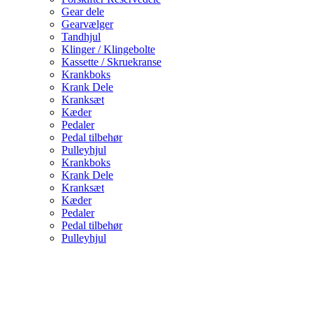
Gear dele
Gearvælger
Tandhjul
Klinger / Klingebolte
Kassette / Skruekranse
Krankboks
Krank Dele
Kranksæt
Kæder
Pedaler
Pedal tilbehør
Pulleyhjul
Krankboks
Krank Dele
Kranksæt
Kæder
Pedaler
Pedal tilbehør
Pulleyhjul