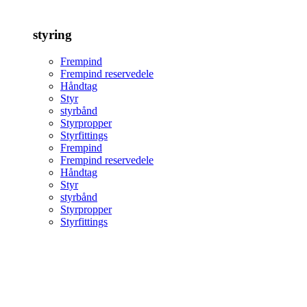
styring
Frempind
Frempind reservedele
Håndtag
Styr
styrbånd
Styrpropper
Styrfittings
Frempind
Frempind reservedele
Håndtag
Styr
styrbånd
Styrpropper
Styrfittings