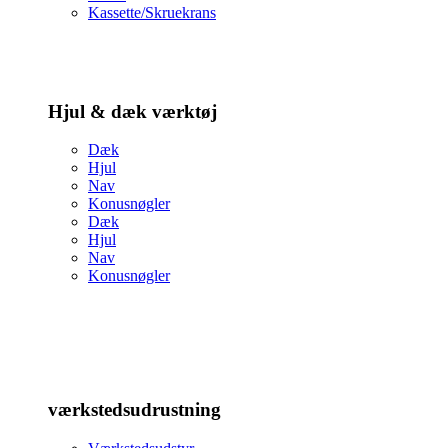
Kassette/Skruekrans
Hjul & dæk værktøj
Dæk
Hjul
Nav
Konusnøgler
Dæk
Hjul
Nav
Konusnøgler
værkstedsudrustning