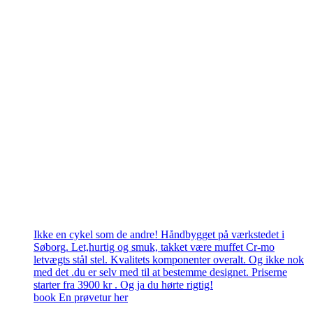
Ikke en cykel som de andre! Håndbygget på værkstedet i
Søborg. Let,hurtig og smuk, takket være muffet Cr-mo
letvægts stål stel. Kvalitets komponenter overalt. Og ikke nok
med det .du er selv med til at bestemme designet. Priserne
starter fra 3900 kr . Og ja du hørte rigtig!
book En prøvetur her