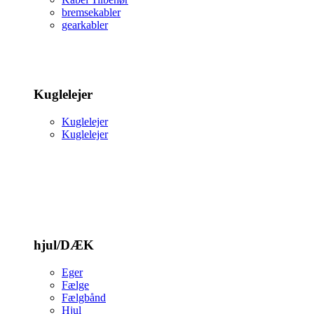
bremsekabler
gearkabler
Kuglelejer
Kuglelejer
Kuglelejer
hjul/DÆK
Eger
Fælge
Fælgbånd
Hjul