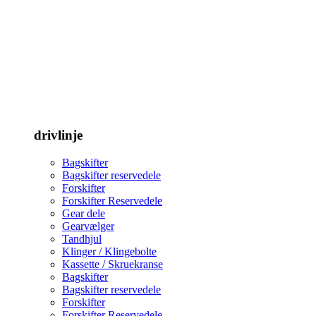
drivlinje
Bagskifter
Bagskifter reservedele
Forskifter
Forskifter Reservedele
Gear dele
Gearvælger
Tandhjul
Klinger / Klingebolte
Kassette / Skruekranse
Bagskifter
Bagskifter reservedele
Forskifter
Forskifter Reservedele