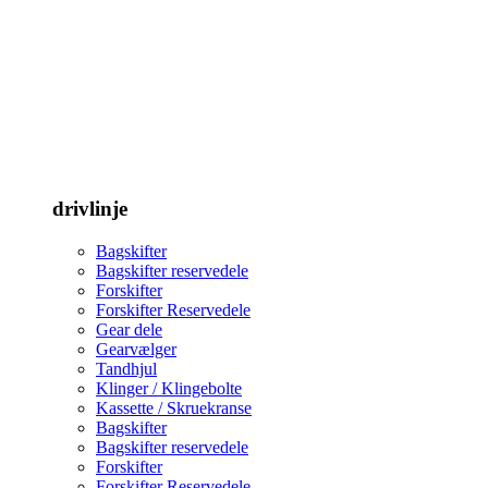
drivlinje
Bagskifter
Bagskifter reservedele
Forskifter
Forskifter Reservedele
Gear dele
Gearvælger
Tandhjul
Klinger / Klingebolte
Kassette / Skruekranse
Bagskifter
Bagskifter reservedele
Forskifter
Forskifter Reservedele