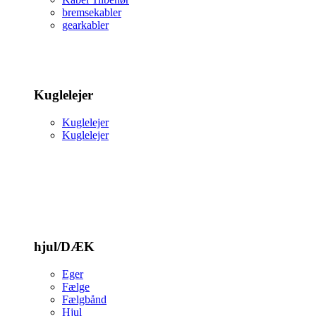
bremsekabler
gearkabler
Kuglelejer
Kuglelejer
Kuglelejer
hjul/DÆK
Eger
Fælge
Fælgbånd
Hjul