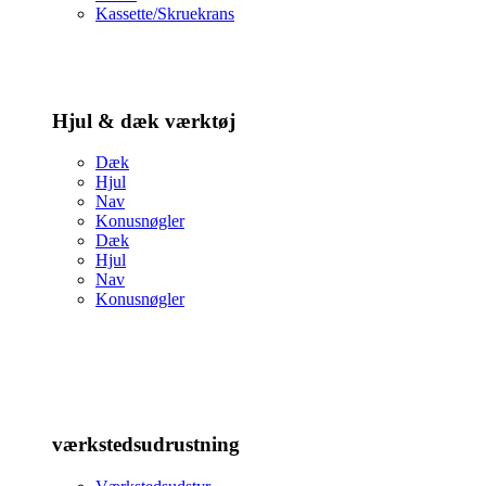
Kassette/Skruekrans
Hjul & dæk værktøj
Dæk
Hjul
Nav
Konusnøgler
Dæk
Hjul
Nav
Konusnøgler
værkstedsudrustning