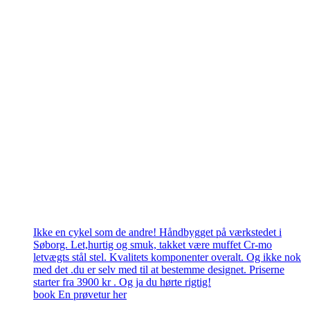
Ikke en cykel som de andre! Håndbygget på værkstedet i
Søborg. Let,hurtig og smuk, takket være muffet Cr-mo
letvægts stål stel. Kvalitets komponenter overalt. Og ikke nok
med det .du er selv med til at bestemme designet. Priserne
starter fra 3900 kr . Og ja du hørte rigtig!
book En prøvetur her