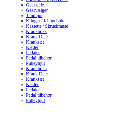
Gear dele
Gearvælger
Tandhjul
Klinger / Klingebolte
Kassette / Skruekranse
Krankboks
Krank Dele
Kranksæt
Kæder
Pedaler
Pedal tilbehør
Pulleyhjul
Krankboks
Krank Dele
Kranksæt
Kæder
Pedaler
Pedal tilbehør
Pulleyhjul