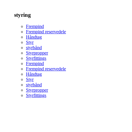
styring
Frempind
Frempind reservedele
Håndtag
Styr
styrbånd
Styrpropper
Styrfittings
Frempind
Frempind reservedele
Håndtag
Styr
styrbånd
Styrpropper
Styrfittings