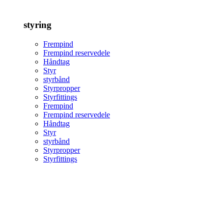
styring
Frempind
Frempind reservedele
Håndtag
Styr
styrbånd
Styrpropper
Styrfittings
Frempind
Frempind reservedele
Håndtag
Styr
styrbånd
Styrpropper
Styrfittings