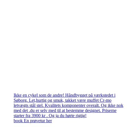
Ikke en cykel som de andre! Håndbygget på værkstedet i
Søborg. Let,hurtig og smuk, takket være muffet Cr-mo
letvægts stål stel. Kvalitets komponenter overalt. Og ikke nok
med det .du er selv med til at bestemme designet. Priserne
starter fra 3900 kr . Og ja du hørte rigtig!
book En prøvetur her