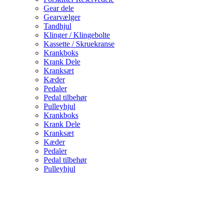
Gear dele
Gearvælger
Tandhjul
Klinger / Klingebolte
Kassette / Skruekranse
Krankboks
Krank Dele
Kranksæt
Kæder
Pedaler
Pedal tilbehør
Pulleyhjul
Krankboks
Krank Dele
Kranksæt
Kæder
Pedaler
Pedal tilbehør
Pulleyhjul