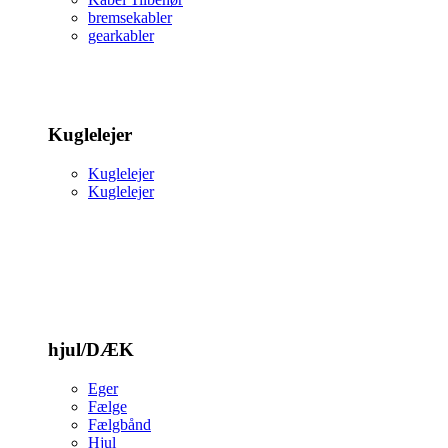
bremsekabler
gearkabler
Kuglelejer
Kuglelejer
Kuglelejer
hjul/DÆK
Eger
Fælge
Fælgbånd
Hjul