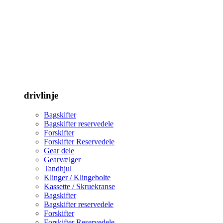
drivlinje
Bagskifter
Bagskifter reservedele
Forskifter
Forskifter Reservedele
Gear dele
Gearvælger
Tandhjul
Klinger / Klingebolte
Kassette / Skruekranse
Bagskifter
Bagskifter reservedele
Forskifter
Forskifter Reservedele