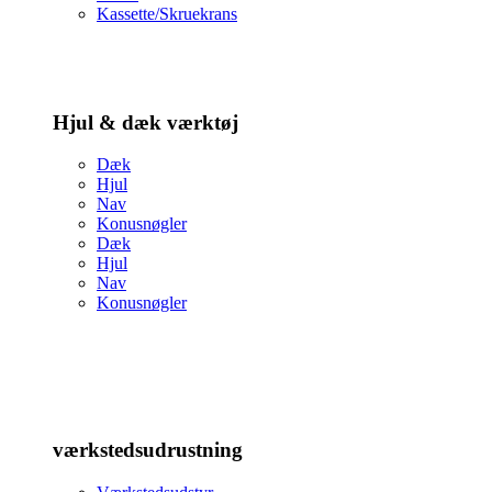
Kassette/Skruekrans
Hjul & dæk værktøj
Dæk
Hjul
Nav
Konusnøgler
Dæk
Hjul
Nav
Konusnøgler
værkstedsudrustning