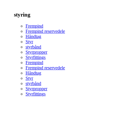
styring
Frempind
Frempind reservedele
Håndtag
Styr
styrbånd
Styrpropper
Styrfittings
Frempind
Frempind reservedele
Håndtag
Styr
styrbånd
Styrpropper
Styrfittings