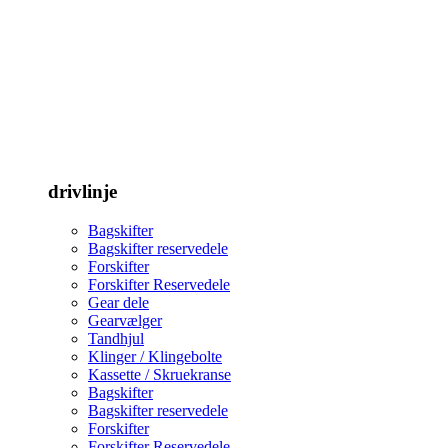
drivlinje
Bagskifter
Bagskifter reservedele
Forskifter
Forskifter Reservedele
Gear dele
Gearvælger
Tandhjul
Klinger / Klingebolte
Kassette / Skruekranse
Bagskifter
Bagskifter reservedele
Forskifter
Forskifter Reservedele