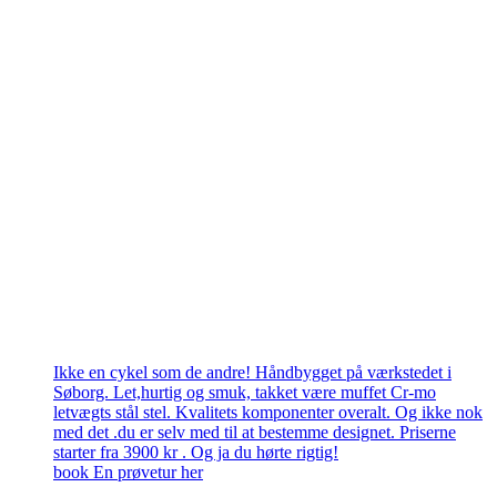
Ikke en cykel som de andre! Håndbygget på værkstedet i
Søborg. Let,hurtig og smuk, takket være muffet Cr-mo
letvægts stål stel. Kvalitets komponenter overalt. Og ikke nok
med det .du er selv med til at bestemme designet. Priserne
starter fra 3900 kr . Og ja du hørte rigtig!
book En prøvetur her