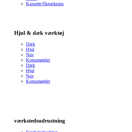
Kassette/Skruekrans
Hjul & dæk værktøj
Dæk
Hjul
Nav
Konusnøgler
Dæk
Hjul
Nav
Konusnøgler
værkstedsudrustning