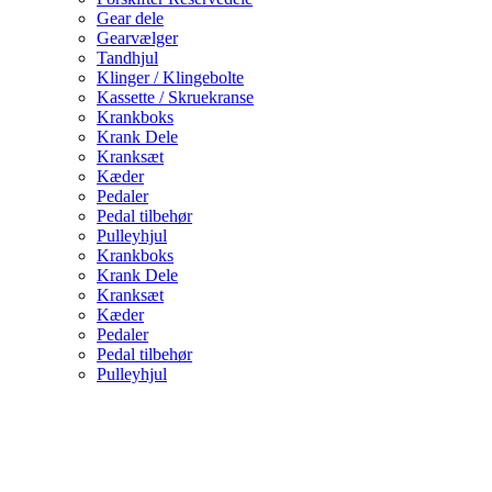
Gear dele
Gearvælger
Tandhjul
Klinger / Klingebolte
Kassette / Skruekranse
Krankboks
Krank Dele
Kranksæt
Kæder
Pedaler
Pedal tilbehør
Pulleyhjul
Krankboks
Krank Dele
Kranksæt
Kæder
Pedaler
Pedal tilbehør
Pulleyhjul