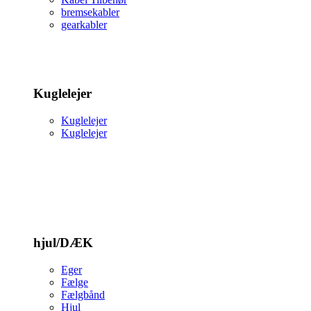
bremsekabler
gearkabler
Kuglelejer
Kuglelejer
Kuglelejer
hjul/DÆK
Eger
Fælge
Fælgbånd
Hjul