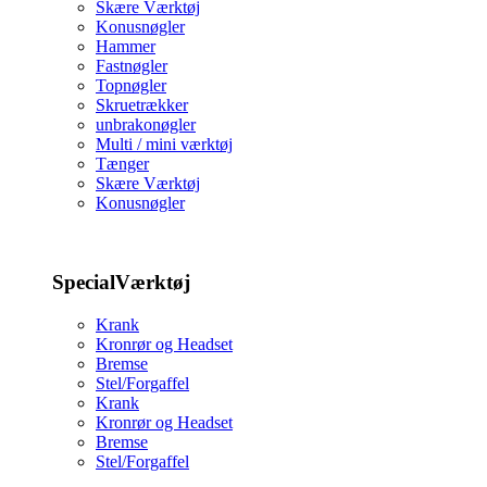
Skære Værktøj
Konusnøgler
Hammer
Fastnøgler
Topnøgler
Skruetrækker
unbrakonøgler
Multi / mini værktøj
Tænger
Skære Værktøj
Konusnøgler
SpecialVærktøj
Krank
Kronrør og Headset
Bremse
Stel/Forgaffel
Krank
Kronrør og Headset
Bremse
Stel/Forgaffel