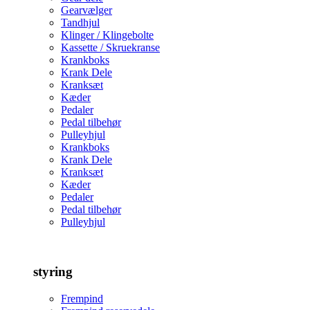
Gearvælger
Tandhjul
Klinger / Klingebolte
Kassette / Skruekranse
Krankboks
Krank Dele
Kranksæt
Kæder
Pedaler
Pedal tilbehør
Pulleyhjul
Krankboks
Krank Dele
Kranksæt
Kæder
Pedaler
Pedal tilbehør
Pulleyhjul
styring
Frempind