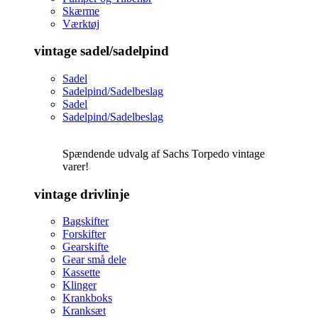
Skærme
Værktøj
vintage sadel/sadelpind
Sadel
Sadelpind/Sadelbeslag
Sadel
Sadelpind/Sadelbeslag
Spændende udvalg af Sachs Torpedo vintage
varer!
vintage drivlinje
Bagskifter
Forskifter
Gearskifte
Gear små dele
Kassette
Klinger
Krankboks
Kranksæt