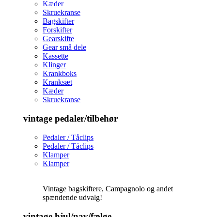
Kæder
Skruekranse
Bagskifter
Forskifter
Gearskifte
Gear små dele
Kassette
Klinger
Krankboks
Kranksæt
Kæder
Skruekranse
vintage pedaler/tilbehør
Pedaler / Tåclips
Pedaler / Tåclips
Klamper
Klamper
Vintage bagskiftere, Campagnolo og andet
spændende udvalg!
vintage hjul/nav/fælge