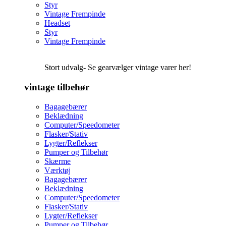
Styr
Vintage Frempinde
Headset
Styr
Vintage Frempinde
Stort udvalg- Se gearvælger vintage varer her!
vintage tilbehør
Bagagebærer
Beklædning
Computer/Speedometer
Flasker/Stativ
Lygter/Reflekser
Pumper og Tilbehør
Skærme
Værktøj
Bagagebærer
Beklædning
Computer/Speedometer
Flasker/Stativ
Lygter/Reflekser
Pumper og Tilbehør