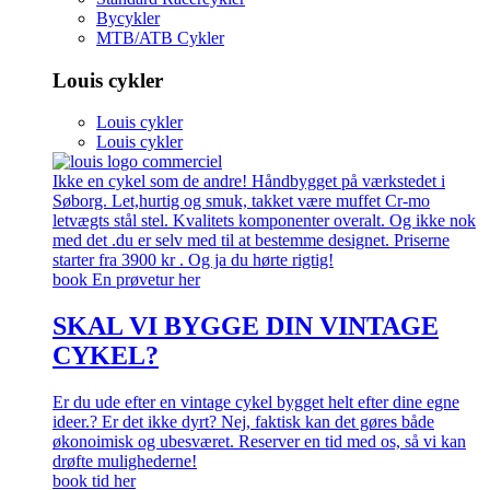
Bycykler
MTB/ATB Cykler
Louis cykler
Louis cykler
Louis cykler
Ikke en cykel som de andre! Håndbygget på værkstedet i
Søborg. Let,hurtig og smuk, takket være muffet Cr-mo
letvægts stål stel. Kvalitets komponenter overalt. Og ikke nok
med det .du er selv med til at bestemme designet. Priserne
starter fra 3900 kr . Og ja du hørte rigtig!
book En prøvetur her
SKAL VI BYGGE DIN VINTAGE
CYKEL?
Er du ude efter en vintage cykel bygget helt efter dine egne
ideer.? Er det ikke dyrt? Nej, faktisk kan det gøres både
økonoimisk og ubesværet. Reserver en tid med os, så vi kan
drøfte mulighederne!
book tid her