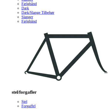
Fælgbånd
Dæk
Dæk/Slange Tilbehør
Slanger
Fælgbånd
stel/forgafler
Stel
Forgaffel