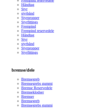
Frempind reservedele
Håndtag
Styr
styrbånd
Styrpropper
Styrfittings
Frempind
Frempind reservedele
Håndtag
Styr
styrbånd
Styrpropper
Styrfittings
bremse/dele
Bremsegreb
Bremsegrebs gummi
Bremse Reservedele
Bremseklodser
Bremser
Bremsegreb
Bremsegrebs gummi